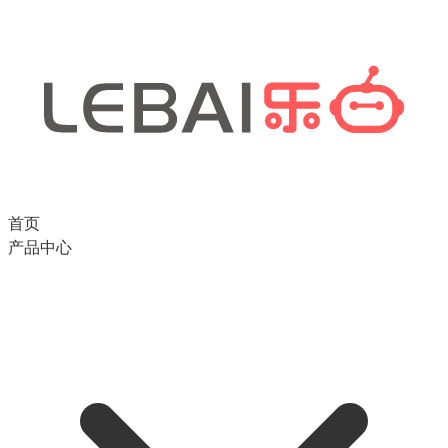
首页
产品中心