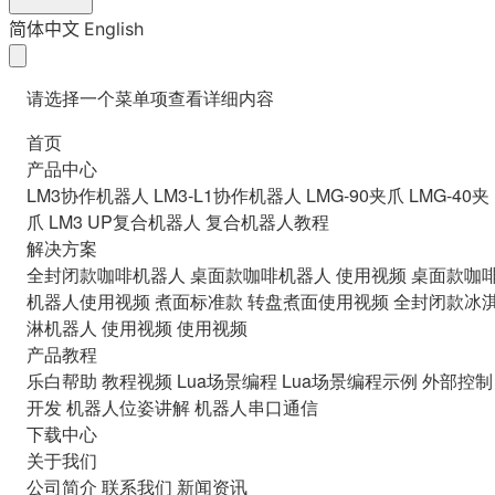
简体中文
English
请选择一个菜单项查看详细内容
首页
产品中心
LM3协作机器人
LM3-L1协作机器人
LMG-90夹爪
LMG-40夹
爪
LM3 UP复合机器人
复合机器人教程
解决方案
全封闭款咖啡机器人
桌面款咖啡机器人
使用视频
桌面款咖
机器人使用视频
煮面标准款
转盘煮面使用视频
全封闭款冰
淋机器人
使用视频
使用视频
产品教程
乐白帮助
教程视频
Lua场景编程
Lua场景编程示例
外部控制
开发
机器人位姿讲解
机器人串口通信
下载中心
关于我们
公司简介
联系我们
新闻资讯