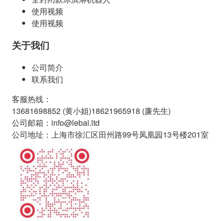
使用视频
使用视频
关于我们
公司简介
联系我们
客服热线
：
13681698852 (
黄小姐
)
18621965918 (
廉先生
)
公司邮箱
：
info@lebai.ltd
公司地址
：
上海市徐汇区田州路99号凤凰园13号楼201室