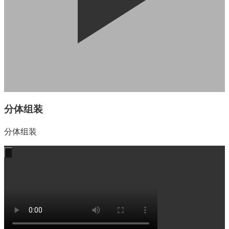
分体组装
分体组装