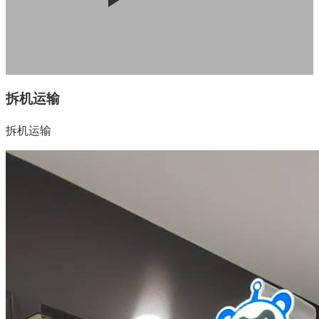
拆机运输
拆机运输