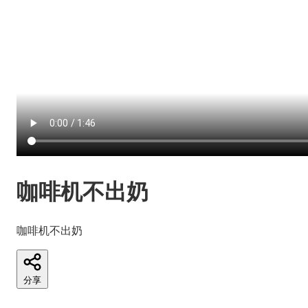
咖啡机不出奶
咖啡机不出奶
分享