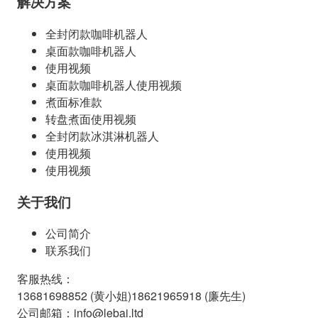
解决方案
全封闭款咖啡机器人
桌面款咖啡机器人
使用视频
桌面款咖啡机器人使用视频
煮面标准款
转盘煮面使用视频
全封闭款冰淇淋机器人
使用视频
使用视频
关于我们
公司简介
联系我们
客服热线
：
13681698852 (
黄小姐
)
18621965918 (
廉先生
)
公司邮箱
：
info@lebai.ltd