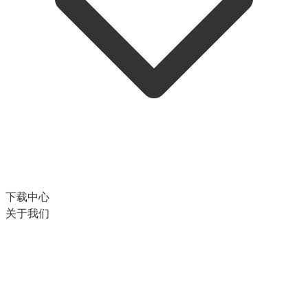
下载中心
关于我们