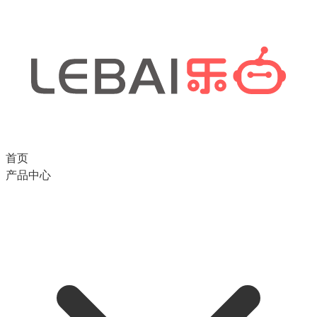
首页
产品中心