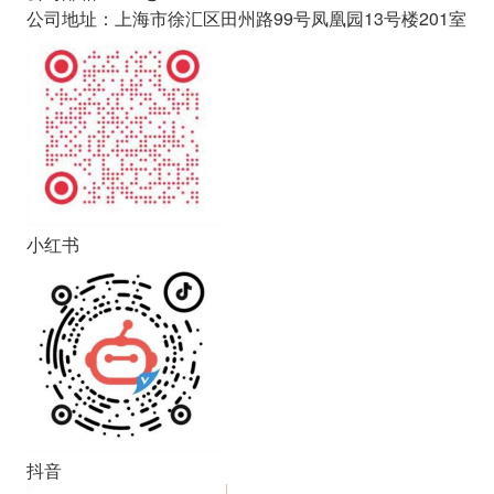
公司地址
：
上海市徐汇区田州路99号凤凰园13号楼201室
小红书
抖音