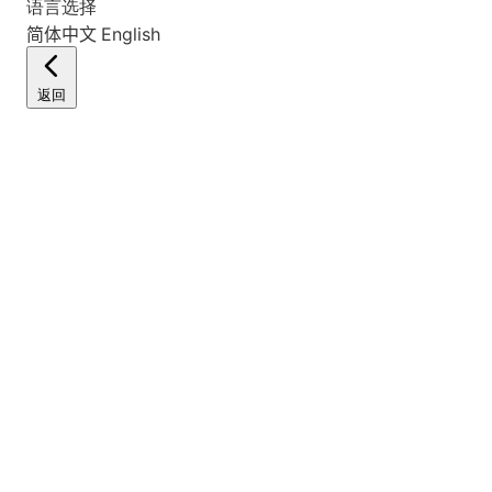
语言选择
简体中文
English
返回