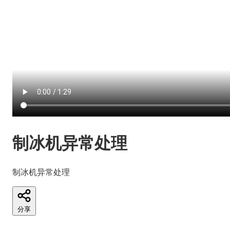
制冰机异常处理
制冰机异常处理
分享