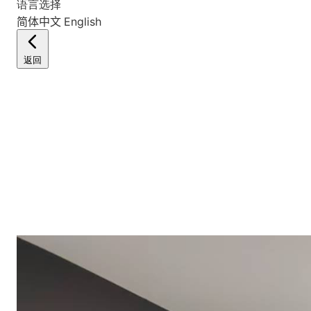
语言选择
简体中文
English
返回