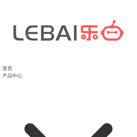
首页
产品中心