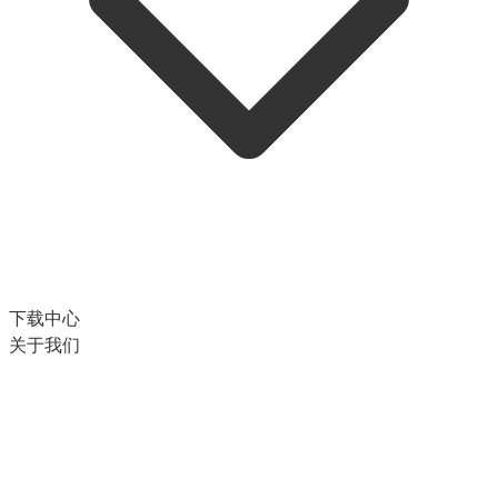
下载中心
关于我们