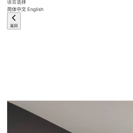
语言选择
简体中文
English
返回