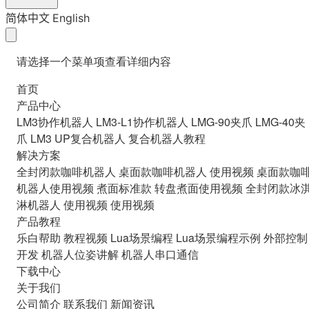
简体中文
English
请选择一个菜单项查看详细内容
首页
产品中心
LM3协作机器人
LM3-L1协作机器人
LMG-90夹爪
LMG-40夹
爪
LM3 UP复合机器人
复合机器人教程
解决方案
全封闭款咖啡机器人
桌面款咖啡机器人
使用视频
桌面款咖
机器人使用视频
煮面标准款
转盘煮面使用视频
全封闭款冰
淋机器人
使用视频
使用视频
产品教程
乐白帮助
教程视频
Lua场景编程
Lua场景编程示例
外部控制
开发
机器人位姿讲解
机器人串口通信
下载中心
关于我们
公司简介
联系我们
新闻资讯