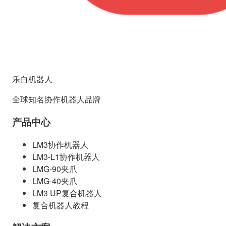
乐白机器人
全球知名协作机器人品牌
产品中心
LM3协作机器人
LM3-L1协作机器人
LMG-90夹爪
LMG-40夹爪
LM3 UP复合机器人
复合机器人教程