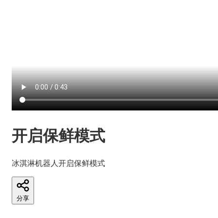
开启保鲜模式
冰淇淋机器人开启保鲜模式
分享