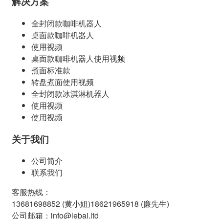
解决方案
全封闭款咖啡机器人
桌面款咖啡机器人
使用视频
桌面款咖啡机器人使用视频
煮面标准款
转盘煮面使用视频
全封闭款冰淇淋机器人
使用视频
使用视频
关于我们
公司简介
联系我们
客服热线
：
13681698852 (
黄小姐
)
18621965918 (
廉先生
)
公司邮箱
：
info@lebai.ltd