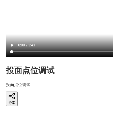
投面点位调试
投面点位调试
分享