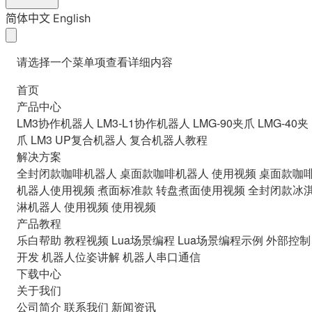
简体中文
English
请选择一个菜单项查看详细内容
首页
产品中心
LM3协作机器人
LM3-L1协作机器人
LMG-90夹爪
LMG-40夹
爪
LM3 UP复合机器人
复合机器人教程
解决方案
全封闭款咖啡机器人
桌面款咖啡机器人
使用视频
桌面款咖
机器人使用视频
煮面标准款
转盘煮面使用视频
全封闭款冰
淋机器人
使用视频
使用视频
产品教程
乐白帮助
教程视频
Lua场景编程
Lua场景编程示例
外部控制
开发
机器人位姿讲解
机器人串口通信
下载中心
关于我们
公司简介
联系我们
新闻资讯